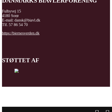
DANMARKS BIAVLERFORENING
Fulbyvej 15
4180 Sorø
E-mail: dansk@biavl.dk
Tlf. 57 86 54 70
https://biernesverden.dk
STØTTET AF