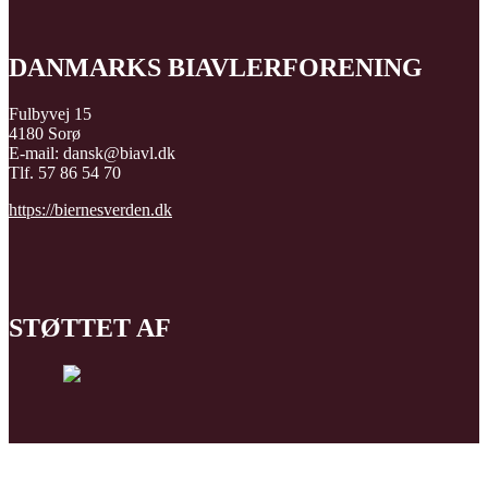
DANMARKS BIAVLERFORENING
Fulbyvej 15
4180 Sorø
E-mail: dansk@biavl.dk
Tlf. 57 86 54 70
https://biernesverden.dk
STØTTET AF