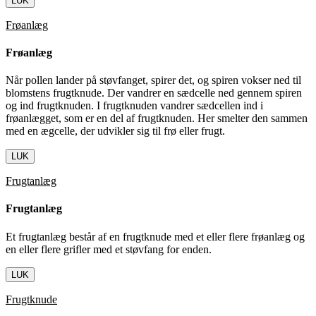
LUK
Frøanlæg
Frøanlæg
Når pollen lander på støvfanget, spirer det, og spiren vokser ned til
blomstens frugtknude. Der vandrer en sædcelle ned gennem spiren
og ind frugtknuden. I frugtknuden vandrer sædcellen ind i
frøanlægget, som er en del af frugtknuden. Her smelter den sammen
med en ægcelle, der udvikler sig til frø eller frugt.
LUK
Frugtanlæg
Frugtanlæg
Et frugtanlæg består af en frugtknude med et eller flere frøanlæg og
en eller flere grifler med et støvfang for enden.
LUK
Frugtknude