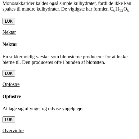
Monosakkarider kaldes også simple kulhydrater, fordi de ikke kan
spaltes til mindre kulhydrater. De vigtigste har formlen C
H
O
.
6
12
6
LUK
Nektar
Nektar
En sukkerholdig væske, som blomsterne producerer for at lokke
bierne til. Den produceres ofte i bunden af blomsten.
LUK
Opfostre
Opfostre
At tage sig af yngel og udvise yngelpleje.
LUK
Overvintre