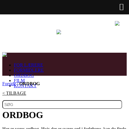
FOR LÆRERE
FORMIDLERE
ORDBOG
FILM
Forside
/
ORDBOG
KONTAKT
< TILBAGE
ORDBOG
Her er vores ordbog. Hvis der er svære ord i forløbene, kan du finde