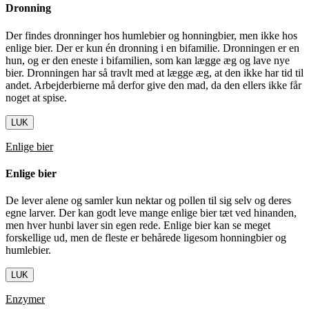
Dronning
Der findes dronninger hos humlebier og honningbier, men ikke hos
enlige bier. Der er kun én dronning i en bifamilie. Dronningen er en
hun, og er den eneste i bifamilien, som kan lægge æg og lave nye
bier. Dronningen har så travlt med at lægge æg, at den ikke har tid til
andet. Arbejderbierne må derfor give den mad, da den ellers ikke får
noget at spise.
LUK
Enlige bier
Enlige bier
De lever alene og samler kun nektar og pollen til sig selv og deres
egne larver. Der kan godt leve mange enlige bier tæt ved hinanden,
men hver hunbi laver sin egen rede. Enlige bier kan se meget
forskellige ud, men de fleste er behårede ligesom honningbier og
humlebier.
LUK
Enzymer