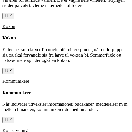
vinteren for at holde varmen. De er vågne hele vinteren. Klyngen
sidder på vokstavlerne i nærheden af foderet.
LUK
Kokon
Kokon
Et hylster som larver fra nogle bifamilier spinder, når de forpupper
sig og skal forvandle sig fra larve til voksen bi. Sommerfugle og
natsværmere spinder også en kokon.
LUK
Kommunikere
Kommunikere
Når individer udveksler informationer, budskaber, meddelelser m.m.
mellem hinanden, kommunikerer de med hinanden.
LUK
Konservering