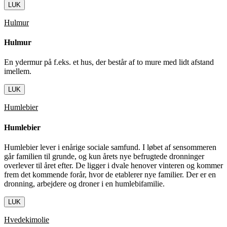
LUK
Hulmur
Hulmur
En ydermur på f.eks. et hus, der består af to mure med lidt afstand
imellem.
LUK
Humlebier
Humlebier
Humlebier lever i enårige sociale samfund. I løbet af sensommeren
går familien til grunde, og kun årets nye befrugtede dronninger
overlever til året efter. De ligger i dvale henover vinteren og kommer
frem det kommende forår, hvor de etablerer nye familier. Der er en
dronning, arbejdere og droner i en humlebifamilie.
LUK
Hvedekimolie