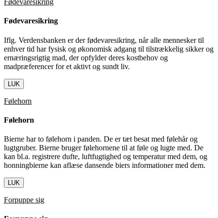
Fødevaresikring
Fødevaresikring
Iflg. Verdensbanken er der fødevaresikring, når alle mennesker til
enhver tid har fysisk og økonomisk adgang til tilstrækkelig sikker og
ernæringsrigtig mad, der opfylder deres kostbehov og
madpræferencer for et aktivt og sundt liv.
LUK
Følehorn
Følehorn
Bierne har to følehorn i panden. De er tæt besat med følehår og
lugtgruber. Bierne bruger følehornene til at føle og lugte med. De
kan bl.a. registrere dufte, luftfugtighed og temperatur med dem, og
honningbierne kan aflæse dansende biers informationer med dem.
LUK
Forpuppe sig