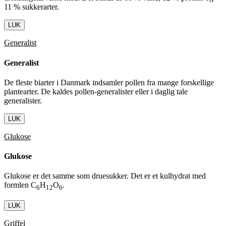
11 % sukkerarter.
LUK
Generalist
Generalist
De fleste biarter i Danmark indsamler pollen fra mange forskellige
plantearter. De kaldes pollen-generalister eller i daglig tale
generalister.
LUK
Glukose
Glukose
Glukose er det samme som druesukker. Det er et kulhydrat med
formlen C
H
O
.
6
12
6
LUK
Griffel